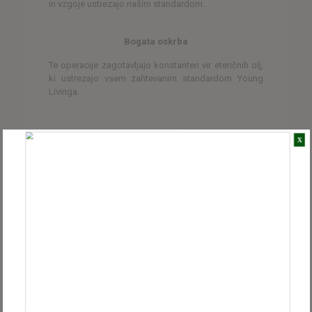
in vzgoje ustrezajo našim standardom.
Bogata oskrba
Te operacije zagotavljajo konstanten vir eteričnih olj,
ki ustrezajo vsem zahtevanim standardom Young
Livinga.
X