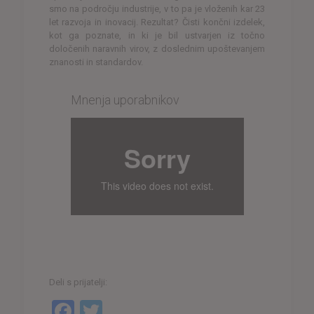
smo na področju industrije, v to pa je vloženih kar 23
let razvoja in inovacij. Rezultat? Čisti končni izdelek,
kot ga poznate, in ki je bil ustvarjen iz točno
določenih naravnih virov, z doslednim upoštevanjem
znanosti in standardov.
Mnenja uporabnikov
Deli s prijatelji:
Facebook
Twitter