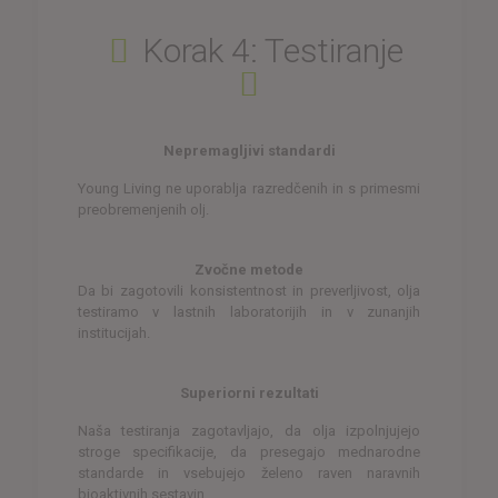
Korak 4: Testiranje
Nepremagljivi standardi
Young Living ne uporablja razredčenih in s primesmi
preobremenjenih olj.
Zvočne metode
Da bi zagotovili konsistentnost in preverljivost, olja
testiramo v lastnih laboratorijih in v zunanjih
institucijah.
Superiorni rezultati
Naša testiranja zagotavljajo, da olja izpolnjujejo
stroge specifikacije, da presegajo mednarodne
standarde in vsebujejo želeno raven naravnih
bioaktivnih sestavin.