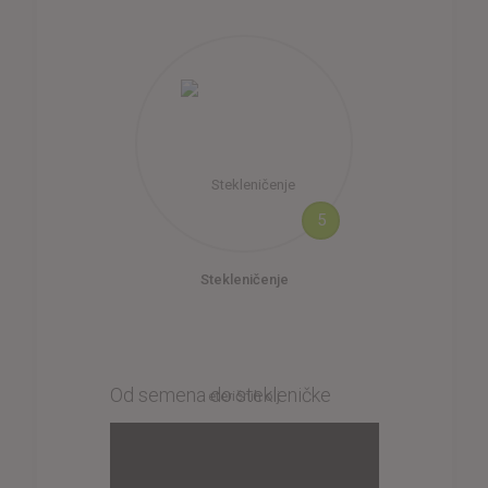
5
Stekleničenje
Od semena do stekleničke