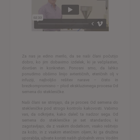
Za nas je edino merilo, da se naši člani počutijo
dobro, ko jim dobavimo izdelek, ki je večplasten,
dovršen in konkreten. Ponosni smo, da lahko
ponudimo obširno linijo avtentičnih, eteričnih olj v
infuziji, najboljšo rešitev narave – čisto in
brezkompromisno – plod ekskluzivnega procesa Od
semena do stekleničke.
Naši člani se strinjajo, da je proces Od semena do
stekleničke pod strogo kontrolo kakovosti. Vabimo
vas, da odkrijete, kako daleč ta nadzor sega. Od
semena do stekleničke je set standardov, ki
zagotavljajo, da z vsakim dodatkom, vsako rešitvijo
za kožo, in z vsakim eteričnim oljem, ki ga družina
uporablja, uživate koristi naših globalnih virov. Vodilni