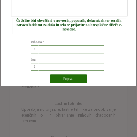
Korak 3: Destilacija
Vaš e-mail:
Ime:
Inovativni pristopi
S kombiniranjem starodavnih in modernih tehnik, je
Prijava
Young Living poznan kot inovator v destiliranju
eteričnih olj.
Lastne tehnike
Uporabljamo prijazne, lastne tehnike za pridobivanje
eteričnih olj in ohranjanje njihovih dragocenih
sestavin.