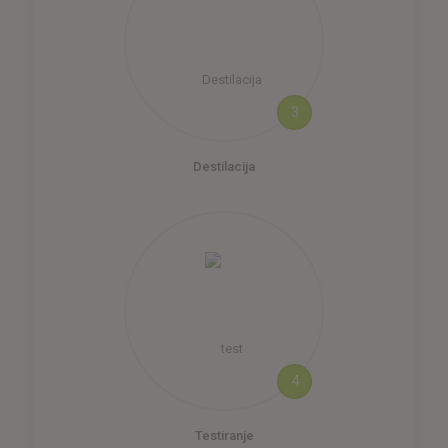
3
Destilacija
4
Testiranje